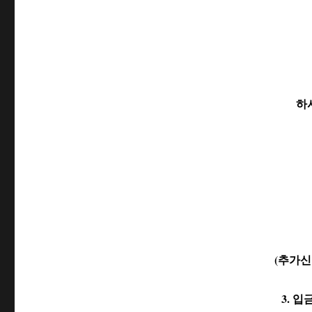
하
(추가신
3. 