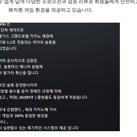
수 업계 답게 다양한 프로모션과 검증 리뷰로 회원들에게 안전하
쾌적환 게임 환경을 제공하고 있습니다.