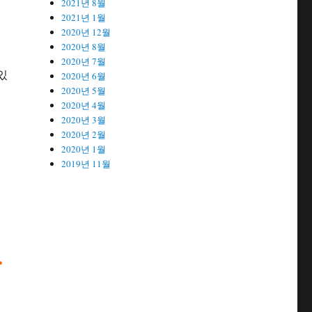
2021년 8월
2021년 1월
2020년 12월
2020년 8월
2020년 7월
있
2020년 6월
2020년 5월
2020년 4월
2020년 3월
2020년 2월
2020년 1월
2019년 11월
.