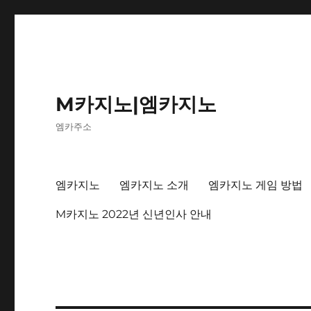
M카지노|엠카지노
엠카주소
엠카지노
엠카지노 소개
엠카지노 게임 방법
M카지노 2022년 신년인사 안내