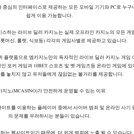
 중심의 인터페이스로 제공하는 모든 모바일 기기와 PC로 누구
쉽게 이용 가능합니다.
스하는 라이브 딜러 카지노는 실제 오프라인 카지노의 모든 게
 슬롯머신, 롤렛, 식보등) 각각의 게임사별로 제공하고 있습니다.
튀 플랫품으로 엠카지노만의 독자적인 라이브 딜러 카지노 게임 
성인 포커 게임과 10BET 스포츠 및 벳 게임즈등 온라인 게임에 있
를 놓치지 않고 유저들에게 끊임없는 볼거리를 제공합니다.
카지노(MCASINO)가 안전하게 운영될 수 있는 이유
이트를 이용하는 플레이어 중에서 사이버 범죄 및 온라인 사기 
의 문제를 우려하시는 분들이 있습니다.
는 웹사이트이기 때문에, 더 쉽게 범죄에 노출 될 수 있습니다.