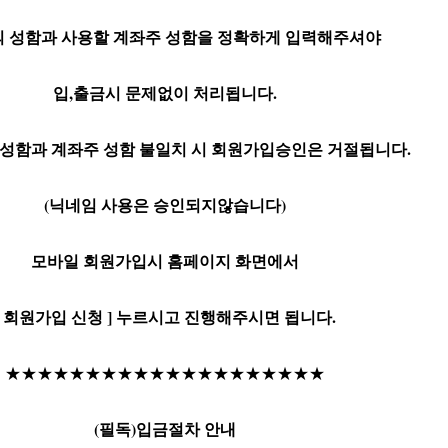
의 성함과 사용할 계좌주 성함을 정확하게 입력해주셔야
입,출금시 문제없이 처리됩니다.
 성함과 계좌주 성함 불일치 시 회원가입승인은 거절됩니다.
(닉네임 사용은 승인되지않습니다)
모바일 회원가입시 홈페이지 화면에서
[ 회원가입 신청 ] 누르시고 진행해주시면 됩니다.
★★★★★★★★★★★★★★★★★★★★
(필독)입금절차 안내