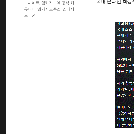
국내 온라인 최장
노사이트
,
엠카지노에 공식 커
뮤니티
,
엠카지노주소
,
엠카지
노쿠폰