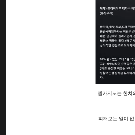
엠카지노는 한치의
피해보는 일이 