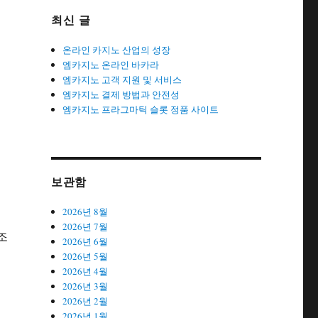
최신 글
온라인 카지노 산업의 성장
엠카지노 온라인 바카라
엠카지노 고객 지원 및 서비스
엠카지노 결제 방법과 안전성
엠카지노 프라그마틱 슬롯 정품 사이트
보관함
2026년 8월
2026년 7월
조
2026년 6월
2026년 5월
2026년 4월
2026년 3월
2026년 2월
2026년 1월