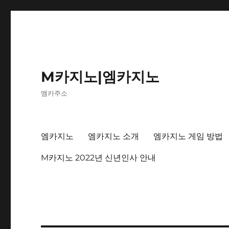
M카지노|엠카지노
엠카주소
엠카지노
엠카지노 소개
엠카지노 게임 방법
M카지노 2022년 신년인사 안내