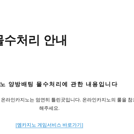
몰수처리 안내
노 양방배팅 몰수처리에 관한 내용입니다
온라인카지노는 엄연히 틀린곳입니다. 온라인카지노의 룰을 참
해주세요.
[엠카지노 게임서비스 바로가기]