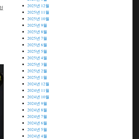
2025년 12월
있
2025년 11월
2025년 10월
2025년 9월
2025년 8월
2025년 7월
2025년 6월
2025년 5월
2025년 4월
2025년 3월
2025년 2월
2025년 1월
2024년 12월
2024년 11월
2024년 10월
2024년 9월
2024년 8월
2024년 7월
2024년 6월
2024년 5월
2024년 4월