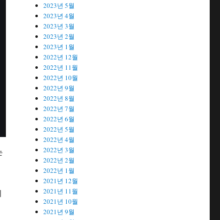
2023년 5월
2023년 4월
2023년 3월
2023년 2월
2023년 1월
2022년 12월
2022년 11월
2022년 10월
2022년 9월
2022년 8월
2022년 7월
2022년 6월
2022년 5월
2022년 4월
2022년 3월
는
2022년 2월
2022년 1월
2021년 12월
2021년 11월
이
2021년 10월
2021년 9월