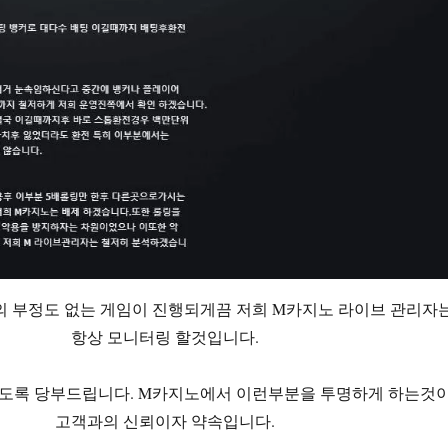
 부정도 없는 게임이 진행되게끔 저희 M카지노 라이브 관리자
항상 모니터링 할것입니다.
없도록 당부드립니다. M카지노에서 이런부분을 투명하게 하는것
고객과의 신뢰이자 약속입니다.