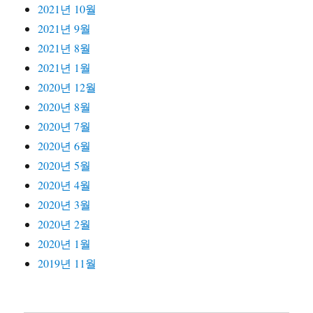
2021년 10월
2021년 9월
2021년 8월
2021년 1월
2020년 12월
2020년 8월
2020년 7월
2020년 6월
2020년 5월
2020년 4월
2020년 3월
2020년 2월
2020년 1월
2019년 11월