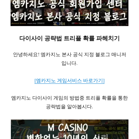
다이사이 공략법 트리플 확률 파헤치기
안녕하세요! 엠카지노 본사 공식 지정 블로그 매니저
입니다.
[엠카지노 게임서비스 바로가기]
엠카지노 다이사이 게임의 방법중 트리플 확률을 통한
공략법을 알아봅시다.