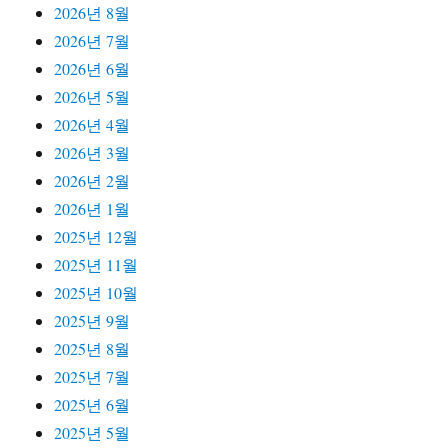
2026년 8월
2026년 7월
2026년 6월
2026년 5월
2026년 4월
2026년 3월
2026년 2월
2026년 1월
2025년 12월
2025년 11월
2025년 10월
2025년 9월
2025년 8월
2025년 7월
2025년 6월
2025년 5월