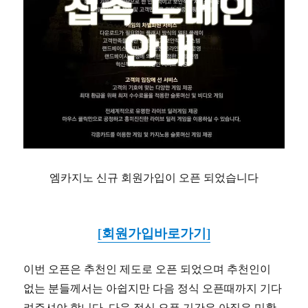
카
지
노
엠카지노 신규 회원가입이 오픈 되었습니다
[회원가입바로가기]
이번 오픈은 추천인 제도로 오픈 되었으며 추천인이
없는 분들께서는 아쉽지만 다음 정식 오픈때까지 기다
려주셔야 합니다. 다음 정식 오픈 기간은 아직은 미확