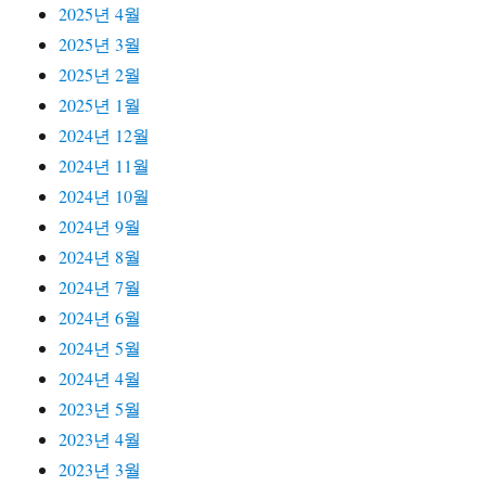
2025년 4월
2025년 3월
2025년 2월
2025년 1월
2024년 12월
2024년 11월
2024년 10월
2024년 9월
2024년 8월
2024년 7월
2024년 6월
2024년 5월
2024년 4월
2023년 5월
2023년 4월
2023년 3월