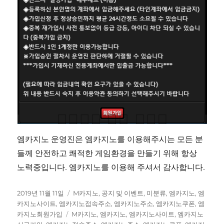
엠카지노 운영진은 엠카지노를 이용해주시는 모든 분
들께 안전하고 쾌적한 게임환경을 만들기 위해 항상
노력중입니다. 엠카지노를 이용해 주셔서 감사합니다.
작
카
2019년 11월 11일
M카지노
,
공지 및 이벤트
,
미분류
,
엠카지노
,
엠
성
테
카지노사이트
,
엠카지노접속주소
,
엠카지노주소
,
엠카지노쿠폰
,
엠
일
태
고
카지노회원가입
M카지노
,
엠카지노
,
엠카지노사이트
,
엠카지노
자
그
리