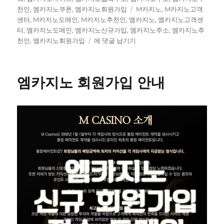
자
리
태
천인
,
엠카지노쿠폰
,
엠카지노회원가입
M카지노
,
M카지노고객
그
센터
,
M카지노도메인
,
M카지노추천인
,
엠카지노
,
엠카지노고객센
터
,
엠카지노도메인
,
엠카지노신규가입
,
엠카지노주소
,
엠카지노추
엠
천인
,
엠카지노회원가입
에 댓글 남기기
카
지
노
엠카지노 회원가입 안내
포
인
트
사
용
관
변
동
사
항
안
내
–
M