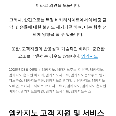
이라고 의견을 모읍니다.
그러나, 한편으로는 특정 바카라사이트에서의 베팅 금
액 및 승률에 대한 불만도 제기되곤 하며, 이는 향후 선
택에 영향을 줄 수 있습니다.
또한, 고객지원의 반응성과 기술적인 배려가 중요한
요소로 작용하는 경우도 많습니다.
엠카지노
작
카
2026년 08월 06일
M카지노
,
M카지노주소
,
미분류
,
엠카지노
,
성
테
엠카지노 온라인 바카라
,
엠카지노사이트
,
엠카지노접속주소
,
엠카
일
고
태
지노주소
,
엠카지노쿠폰
,
엠카지노회원가입
M카지노
,
M카지노
자
리
그
도메인
,
M카지노사이트
,
M카지노주소
,
엠카지노
,
엠카지노 온라인
바카라
,
엠카지노도메인
,
엠카지노사이트
,
엠카지노주소
엠카지노 고객 지원 및 서비스