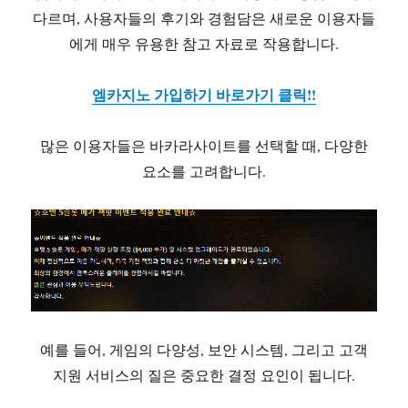
다르며, 사용자들의 후기와 경험담은 새로운 이용자들
에게 매우 유용한 참고 자료로 작용합니다.
엠카지노 가입하기 바로가기 클릭!!
많은 이용자들은 바카라사이트를 선택할 때, 다양한
요소를 고려합니다.
예를 들어, 게임의 다양성, 보안 시스템, 그리고 고객
지원 서비스의 질은 중요한 결정 요인이 됩니다.