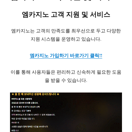
엠카지노 고객 지원 및 서비스
엠카지노는 고객의 만족도를 최우선으로 두고 다양한
지원 시스템을 운영하고 있습니다.
엠카지노 가입하기 바로가기 클릭!!
이를 통해 사용자들은 편리하고 신속하게 필요한 도움
을 받을 수 있습니다.