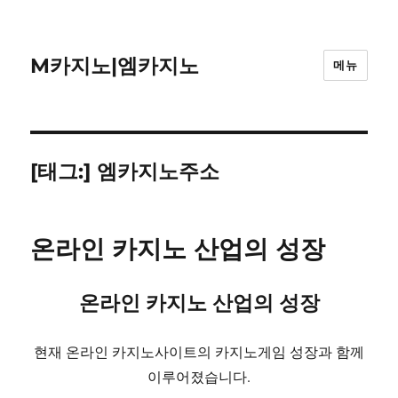
M카지노|엠카지노
메뉴
[태그:]
엠카지노주소
온라인 카지노 산업의 성장
온라인 카지노 산업의 성장
현재 온라인 카지노사이트의 카지노게임 성장과 함께
이루어졌습니다.