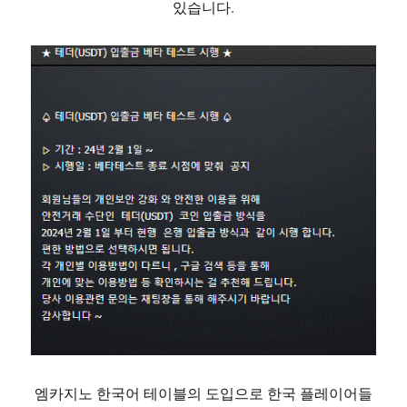
있습니다.
엠카지노 한국어 테이블의 도입으로 한국 플레이어들