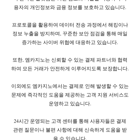
용자의 개인정보와 금융 정보를 보호하고 있습니다.
프로토콜을 활용하여 데이터 전송 과정에서 해킹이나
정보 누출을 방지하며, 꾸준한 보안 점검을 통해 매일
증가하는 사이버 위협에 대응하고 있습니다.
또한, 엠카지노는 신뢰할 수 있는 결제 파트너와 협력
하여 모든 거래가 안전하게 이루어지도록 보장합니다.
이외에도 엠카지노에서는 결제로 인해 발생할 수 있는
문제에 즉각적인 도움을 제공하는 고객 지원 서비스도
운영하고 있습니다.
24시간 운영되는 고객 센터를 통해 사용자들은 결제
관련 질문이나 불편 사항에 대해 신속하게 도움을 받
을 수 있습니다.