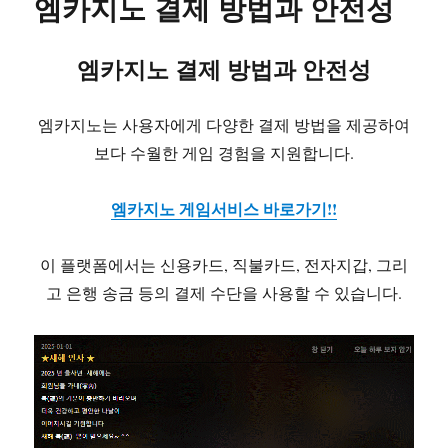
엠카지노 결제 방법과 안전성
엠카지노 결제 방법과 안전성
엠카지노는 사용자에게 다양한 결제 방법을 제공하여
보다 수월한 게임 경험을 지원합니다.
엠카지노 게임서비스 바로가기!!
이 플랫폼에서는 신용카드, 직불카드, 전자지갑, 그리
고 은행 송금 등의 결제 수단을 사용할 수 있습니다.