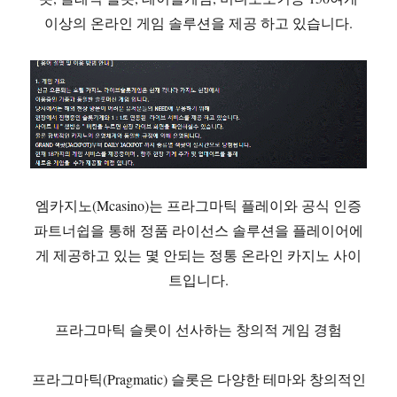
이상의 온라인 게임 솔루션을 제공 하고 있습니다.
엠카지노(Mcasino)는 프라그마틱 플레이와 공식 인증
파트너쉽을 통해 정품 라이선스 솔루션을 플레이어에
게 제공하고 있는 몇 안되는 정통 온라인 카지노 사이
트입니다.
프라그마틱 슬롯이 선사하는 창의적 게임 경험
프라그마틱(Pragmatic) 슬롯은 다양한 테마와 창의적인