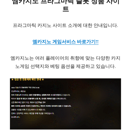
엠카지노 프라그마틱 슬롯 정품 사이
트
프라그마틱 카지노 사이트 소개에 대한 안내입니다.
엠카지노 게임서비스 바로가기!!
엠카지노는 여러 플레이어의 취향에 맞는 다양한 카지
노게임 선택지와 베팅 옵션을 제공하고 있습니다.