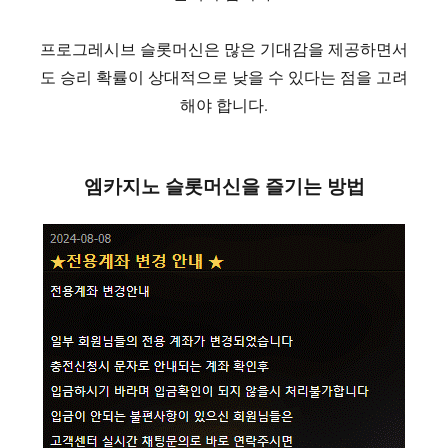
프로그레시브 슬롯머신은 많은 기대감을 제공하면서
도 승리 확률이 상대적으로 낮을 수 있다는 점을 고려
해야 합니다.
엠카지노 슬롯머신을 즐기는 방법