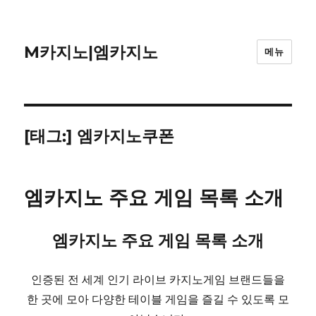
M카지노|엠카지노
메뉴
[태그:]
엠카지노쿠폰
엠카지노 주요 게임 목록 소개
엠카지노 주요 게임 목록 소개
인증된 전 세계 인기 라이브 카지노게임 브랜드들을
한 곳에 모아 다양한 테이블 게임을 즐길 수 있도록 모