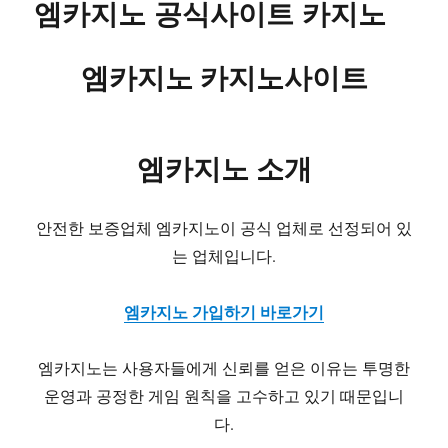
엠카지노 공식사이트 카지노
엠카지노 카지노사이트
엠카지노 소개
안전한 보증업체 엠카지노이 공식 업체로 선정되어 있
는 업체입니다.
엠카지노 가입하기 바로가기
엠카지노는 사용자들에게 신뢰를 얻은 이유는 투명한
운영과 공정한 게임 원칙을 고수하고 있기 때문입니
다.