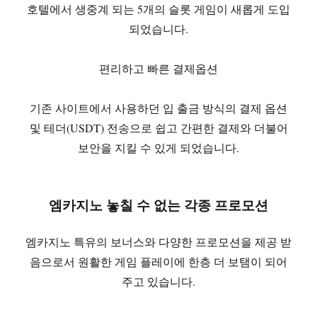
호텔에서 생중계 되는 5개의 슬롯 게임이 새롭게 도입
되었습니다.
편리하고 빠른 결제옵션
기존 사이트에서 사용하던 입 출금 방식의 결제 옵션
및 테더(USDT) 전송으로 쉽고 간편한 결제와 더불어
보안을 지킬 수 있게 되었습니다.
엠카지노 놓칠 수 없는 각종 프로모션
엠카지노 특유의 보너스와 다양한 프로모션을 제공 받
음으로서 원활한 게임 플레이에 한층 더 보탬이 되어
주고 있습니다.