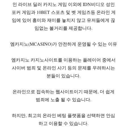
인 라이브 딜러 카지노 게임 이외에 IDN비디오 성인
포커 게임과 10BET 스포츠 및 벳 게임즈등 온라인 게
임에 있어 흥미와 재미를 놓치지 않고 유저들에게 끊
임없는 볼거리를 제공합니다.
엠카지노(MCASINO)가 안전하게 운영될 수 있는 이유
엠카지노 카지노사이트를 이용하는 플레이어 중에서
사이버 범죄 및 온라인 사기 등의 문제를 우려하시는
분들이 있습니다.
온라인으로 접속하는 웹사이트이기 때문에, 더 쉽게
범죄에 노출 될 수 있습니다.
하지만, 최고의 온라인 베팅 플랫폼을 선택하면 안심
하고 이용할 수 있습니다.