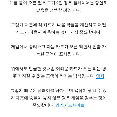
예를 들어 오픈 된 카드가 9인 경우 플레이어는 당연히
낮음을 선택할 것입니다.
그렇기 때문에 각 카드가 나올 확률을 계산하고 어떤
카드가 나올지 예측하는 것이 가장 중요합니다.
게임에서 승리하고 다음 카드가 오픈 되면서 인출 가
능한 금액이 표시됩니다.
위에서도 언급한 것처럼 어려운 카드가 오픈 되는 경
우 가져갈 수 있는 금액이 커지는 방식입니다.
엠카
그렇기 때문에 플레이를 하다 보면 욕심이 생길 수 있
기 때문에 승률이 높지 않은 경우 게임을 멈추는 것이
중요합니다.
엠카지노사이트