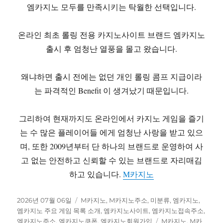
엠카지노 모두를 만족시키는 탁월한 선택입니다.
온라인 최초 롤링 전용 카지노사이트 브랜드 엠카지노
출시 후 엄청난 열풍을 몰고 왔습니다.
왜냐하면 출시 전에는 없던 개인 롤링 콤프 지급이라
는 파격적인 Benefit 이 생겨났기 때문입니다.
그리하여 현재까지도 온라인에서 카지노 게임을 즐기
는 수 많은 플레이어들 에게 엄청난 사랑을 받고 있으
며, 또한 2009년부터 단 하나의 브랜드로 운영하여 사
고 없는 안전하고 신뢰할 수 있는 브랜드로 자리매김
하고 있습니다.
M카지노
작
카
2026년 07월 06일
M카지노
,
M카지노주소
,
미분류
,
엠카지노
,
성
테
엠카지노 주요 게임 목록 소개
,
엠카지노사이트
,
엠카지노접속주소
,
일
고
태
엠카지노주소
,
엠카지노쿠폰
,
엠카지노회원가입
M카지노
,
M카