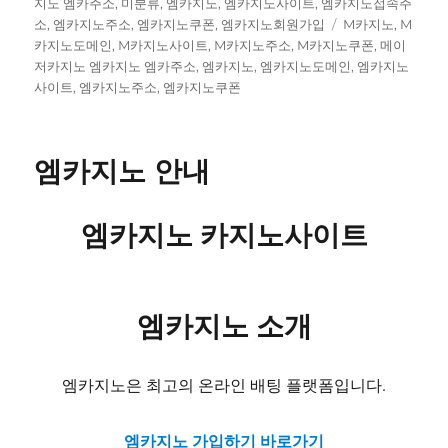
성
테
지노 엠카주소
,
미분류
,
엠카지노
,
엠카지노사이트
,
엠카지노접속주
일
고
태
소
,
엠카지노주소
,
엠카지노쿠폰
,
엠카지노회원가입
M카지노
,
M
자
리
그
카지노도메인
,
M카지노사이트
,
M카지노주소
,
M카지노쿠폰
,
메이
저카지노 엠카지노 엠카주소
,
엠카지노
,
엠카지노도메인
,
엠카지노
사이트
,
엠카지노주소
,
엠카지노쿠폰
엠카지노 안내
엠카지노 카지노사이트
엠카지노 소개
엠카지노은 최고의 온라인 배팅 플랫폼입니다.
엠카지노 가입하기 바로가기