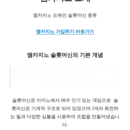
엠카지노 도메인 슬롯머신 종류
엠카지노 가입하기 바로가기
엠카지노 슬롯머신의 기본 개념
슬롯머신은 카지노에서 매우 인기 있는 게임으로 슬
롯머신은 기계적 구조로 되어 있었으며 3개의 회전하
는 릴과 다양한 심볼을 사용하여 조합을 만들어냈습니
다.