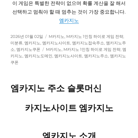
이 게임은 특별한 전략이 없으며 확률 계산을 잘 해서
선택하고 멈춰야 할 때 멈추는 것이 가장 중요합니다.
엠카지노
작
카
2026년 01월 02일
M카지노
,
M카지노 1인칭 하이로 게임 전략
,
성
테
미분류
,
엠카지노
,
엠카지노사이트
,
엠카지노접속주소
,
엠카지노주
일
태
고
소
,
엠카지노쿠폰
M카지노
,
M카지노 1인칭 하이로 게임 전략
,
엠
자
그
리
카지노
,
엠카지노도메인
,
엠카지노사이트
,
엠카지노주소
,
엠카지노
쿠폰
엠카지노 주소 슬롯머신
카지노사이트 엠카지노
엠카지노 소개