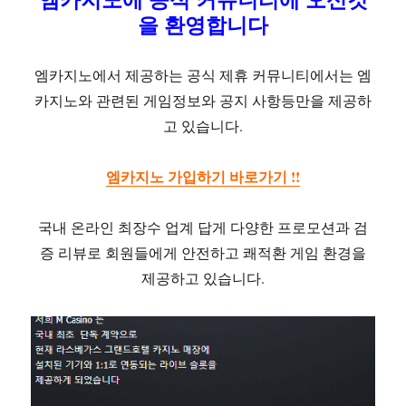
을 환영합니다
엠카지노에서 제공하는 공식 제휴 커뮤니티에서는 엠
카지노와 관련된 게임정보와 공지 사항등만을 제공하
고 있습니다.
엠카지노 가입하기 바로가기 !!
국내 온라인 최장수 업계 답게 다양한 프로모션과 검
증 리뷰로 회원들에게 안전하고 쾌적환 게임 환경을
제공하고 있습니다.