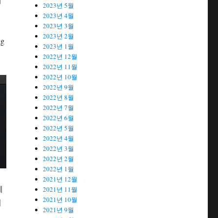
2023년 5월
2023년 4월
2023년 3월
2023년 2월
g
2023년 1월
2022년 12월
2022년 11월
2022년 10월
2022년 9월
2022년 8월
2022년 7월
2022년 6월
2022년 5월
2022년 4월
2022년 3월
2022년 2월
2022년 1월
2021년 12월
케
2021년 11월
2021년 10월
니
2021년 9월