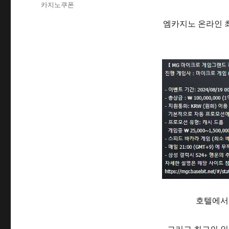
카지노쿠폰
엠카지노 온라인 
호텔에서 
그리고 최고의 인