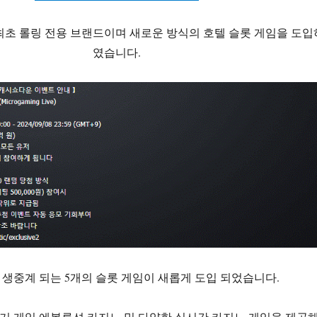
최초 롤링 전용 브랜드이며 새로운 방식의 호텔 슬롯 게임을 도입
였습니다.
생중계 되는 5개의 슬롯 게임이 새롭게 도입 되었습니다.
기 게임 에볼루션 카지노 및 다양한 실시간 카지노 게임을 제공