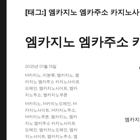
[태그:]
엠카지노 엠카주소 카지노사
엠카지노 엠카주소 
작
2025년 01월 15일
성
카
M카지노
,
미분류
,
엠카지노
,
엠
일
테
카지노 엠카주소 카지노사이트
자
고
도메인
,
엠카지노사이트
,
엠카
리
지노주소
,
엠카지노쿠폰
태
M카지노
,
M카지노도메인
,
M
그
카지노사이트
,
M카지노주소
,
M카지노쿠폰
,
엠카지노
,
엠카
엠카지
지노 엠카주소 카지노사이트
도메인
,
엠카지노도메인
,
엠카
지노사이트
,
엠카지노주소
,
엠