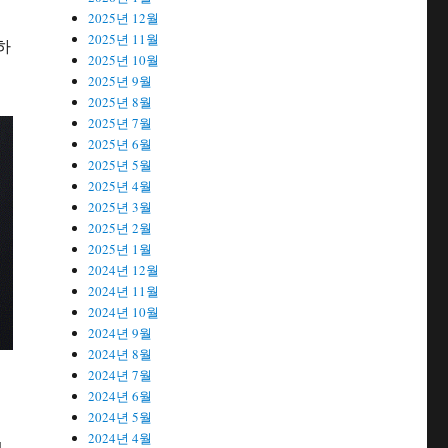
2025년 12월
2025년 11월
하
2025년 10월
2025년 9월
2025년 8월
2025년 7월
2025년 6월
2025년 5월
2025년 4월
2025년 3월
2025년 2월
2025년 1월
2024년 12월
2024년 11월
2024년 10월
2024년 9월
2024년 8월
2024년 7월
2024년 6월
2024년 5월
2024년 4월
해