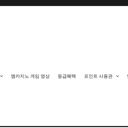
엠카지노 게임 영상
등급혜택
포인트 사용관