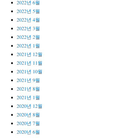
2022년 6월
2022년 5월
2022년 4월
2022년 3월
2022년 2월
2022년 1월
2021년 12월
2021년 11월
2021년 10월
2021년 9월
2021년 8월
2021년 1월
2020년 12월
2020년 8월
2020년 7월
2020년 6월