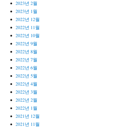
2023년 2월
2023년 1월
2022년 12월
2022년 11월
2022년 10월
2022년 9월
2022년 8월
2022년 7월
2022년 6월
2022년 5월
2022년 4월
2022년 3월
2022년 2월
2022년 1월
2021년 12월
2021년 11월