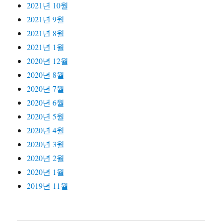
2021년 10월
2021년 9월
2021년 8월
2021년 1월
2020년 12월
2020년 8월
2020년 7월
2020년 6월
2020년 5월
2020년 4월
2020년 3월
2020년 2월
2020년 1월
2019년 11월