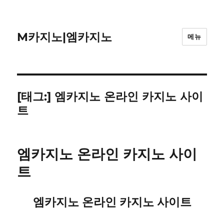
M카지노|엠카지노
메뉴
[태그:]
엠카지노 온라인 카지노 사이
트
엠카지노 온라인 카지노 사이
트
엠카지노 온라인 카지노 사이트