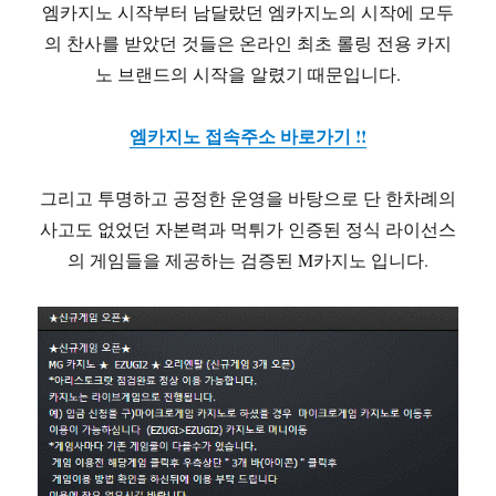
엠카지노 시작부터 남달랐던 엠카지노의 시작에 모두
의 찬사를 받았던 것들은 온라인 최초 롤링 전용 카지
노 브랜드의 시작을 알렸기 때문입니다.
엠카지노 접속주소 바로가기 !!
그리고 투명하고 공정한 운영을 바탕으로 단 한차례의
사고도 없었던 자본력과 먹튀가 인증된 정식 라이선스
의 게임들을 제공하는 검증된 M카지노 입니다.