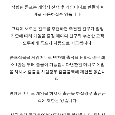
적립된 콤프는 게임사 선택 후 게임머니로 변환하여
바로 사용하실수 있습니다.
고객이 새로운 친구를 추천하면 추천된 친구가 일정
기준에 따라 게임을 즐길 때마다 친구와 추천한 고객
모두에게 콤프가 자동으로 지급됩니다.
콤프적립을 게임머니로 변환해 출금을 원하실경우 최
소 1만원 부터 출금이 가능합니다변환된 머니로 게임
을 하셔서 출금을 하실경우 출금금액에 제한은 없습니
다.
변환된 머니로 게임을 하셔서 출금을 하실경우 출금금
액에 제한은 없습니다.
친구 추천 콤프(0.002%) 또한 따로 합산됩니다.원하시