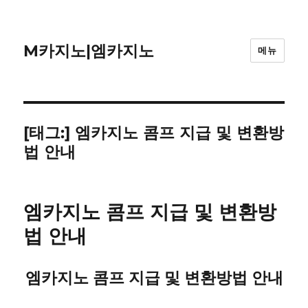
M카지노|엠카지노
메뉴
[태그:]
엠카지노 콤프 지급 및 변환방
법 안내
엠카지노 콤프 지급 및 변환방
법 안내
엠카지노 콤프 지급 및 변환방법 안내