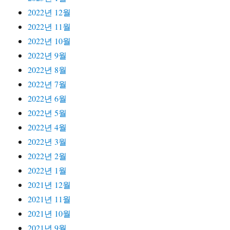
2022년 12월
2022년 11월
2022년 10월
2022년 9월
2022년 8월
2022년 7월
2022년 6월
2022년 5월
2022년 4월
2022년 3월
2022년 2월
2022년 1월
2021년 12월
2021년 11월
2021년 10월
2021년 9월