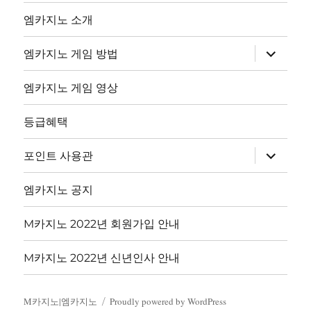
엠카지노 소개
하
엠카지노 게임 방법
위
메
뉴
엠카지노 게임 영상
확
장
등급혜택
하
포인트 사용관
위
메
뉴
엠카지노 공지
확
장
M카지노 2022년 회원가입 안내
M카지노 2022년 신년인사 안내
M카지노|엠카지노
Proudly powered by WordPress