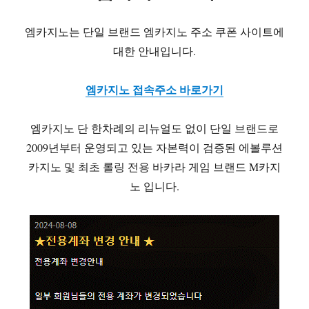
엠카지노는 단일 브랜드 엠카지노 주소 쿠폰 사이트에
대한 안내입니다.
엠카지노 접속주소 바로가기
엠카지노 단 한차례의 리뉴얼도 없이 단일 브랜드로
2009년부터 운영되고 있는 자본력이 검증된 에볼루션
카지노 및 최초 롤링 전용 바카라 게임 브랜드 M카지
노 입니다.