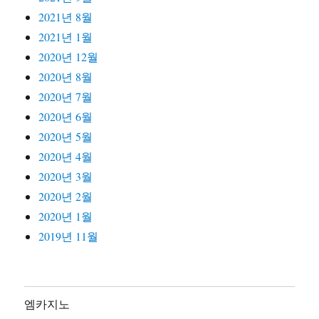
2021년 8월
2021년 1월
2020년 12월
2020년 8월
2020년 7월
2020년 6월
2020년 5월
2020년 4월
2020년 3월
2020년 2월
2020년 1월
2019년 11월
엠카지노