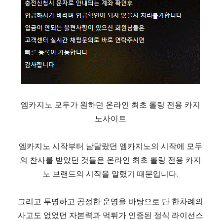
엠카지노 모두가 원하던 온라인 최초 롤링 전용 카지
노사이트
엠카지노 시작부터 남달랐던 엠카지노의 시작에 모두
의 찬사를 받았던 것들은 온라인 최초 롤링 전용 카지
노 브랜드의 시작을 알렸기 때문입니다.
그리고 투명하고 공정한 운영을 바탕으로 단 한차례의
사고도 없었던 자본력과 먹튀가 인증된 정식 라이선스