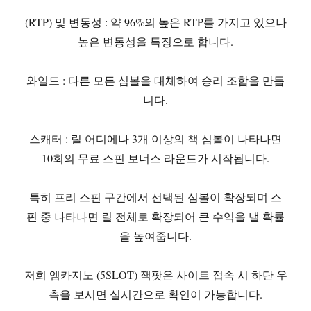
(RTP) 및 변동성 : 약 96%의 높은 RTP를 가지고 있으나
높은 변동성을 특징으로 합니다.
와일드 : 다른 모든 심볼을 대체하여 승리 조합을 만듭
니다.
스캐터 : 릴 어디에나 3개 이상의 책 심볼이 나타나면
10회의 무료 스핀 보너스 라운드가 시작됩니다.
특히 프리 스핀 구간에서 선택된 심볼이 확장되며 스
핀 중 나타나면 릴 전체로 확장되어 큰 수익을 낼 확률
을 높여줍니다.
저희 엠카지노 (5SLOT) 잭팟은 사이트 접속 시 하단 우
측을 보시면 실시간으로 확인이 가능합니다.