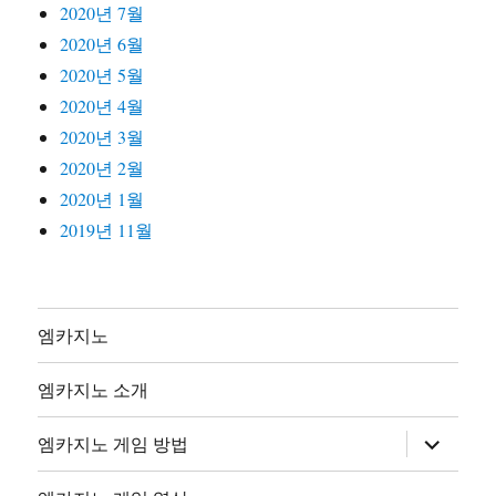
2020년 7월
2020년 6월
2020년 5월
2020년 4월
2020년 3월
2020년 2월
2020년 1월
2019년 11월
엠카지노
엠카지노 소개
하
엠카지노 게임 방법
위
메
뉴