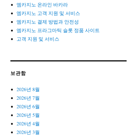
엠카지노 온라인 바카라
엠카지노 고객 지원 및 서비스
엠카지노 결제 방법과 안전성
엠카지노 프라그마틱 슬롯 정품 사이트
고객 지원 및 서비스
보관함
2026년 8월
2026년 7월
2026년 6월
2026년 5월
2026년 4월
2026년 3월