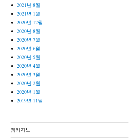
2021년 8월
2021년 1월
2020년 12월
2020년 8월
2020년 7월
2020년 6월
2020년 5월
2020년 4월
2020년 3월
2020년 2월
2020년 1월
2019년 11월
엠카지노