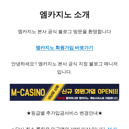
엠카지노 소개
엠카지노 본사 공식 블로그 방문을 환영합니다
엠카지노 회원가입 바로가기
안녕하세요!! 엠카지노 본사 공식 지정 블로그 매니저
입니다.
★등급별 추가입금서비스 변경안내★
※ 당사 최소 롤링은 입금액의 100%이상 입니다.
M 카