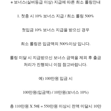
※ 보너스(실버등급 이상) 지급에 따른 최소 롤링안내
1. 첫충 시 10% 보너스 지급 / 최소 롤링 500%
첫입금 10% 보너스 지급을 받으신 경우
최소 롤링은 입금액의 500%이상 입니다.
롤링 미달 시 지급받으신 보너스 금액을 제외 후 출금
처리가 진행되니 이점 참고바랍니다.
예) 100만원 입금 시
100만원(입금액) / 10만원(보너스 10%)
총 110만원 X 5배 = 550만원 이상시 전액 미달시 10만