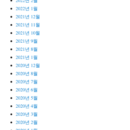
2022년 2월
2022년 1월
2021년 12월
2021년 11월
2021년 10월
2021년 9월
2021년 8월
2021년 1월
2020년 12월
2020년 8월
2020년 7월
2020년 6월
2020년 5월
2020년 4월
2020년 3월
2020년 2월