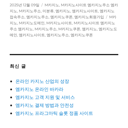
작
카
2025년 12월 09일
M카지노
,
M카지노사이트 엠카지노주소 엠카
성
테
지노
,
M카지노주소
,
미분류
,
엠카지노
,
엠카지노사이트
,
엠카지노
일
고
태
접속주소
,
엠카지노주소
,
엠카지노쿠폰
,
엠카지노회원가입
M카
자
리
그
지노
,
M카지노도메인
,
M카지노사이트
,
M카지노사이트 엠카지노
주소 엠카지노
,
M카지노주소
,
M카지노쿠폰
,
엠카지노
,
엠카지노도
메인
,
엠카지노사이트
,
엠카지노주소
,
엠카지노쿠폰
최신 글
온라인 카지노 산업의 성장
엠카지노 온라인 바카라
엠카지노 고객 지원 및 서비스
엠카지노 결제 방법과 안전성
엠카지노 프라그마틱 슬롯 정품 사이트