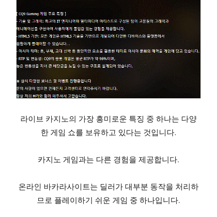
라이브 카지노의 가장 흥미로운 특징 중 하나는 다양
한 게임 쇼를 보유하고 있다는 것입니다.
카지노 게임과는 다른 경험을 제공합니다.
온라인 바카라사이트는 딜러가 대부분 동작을 처리하
므로 플레이하기 쉬운 게임 중 하나입니다.