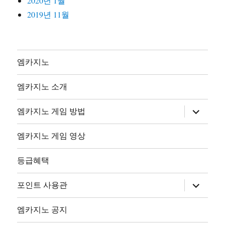
2020년 1월
2019년 11월
엠카지노
엠카지노 소개
하
엠카지노 게임 방법
위
메
뉴
엠카지노 게임 영상
확
장
등급혜택
하
포인트 사용관
위
메
뉴
엠카지노 공지
확
장