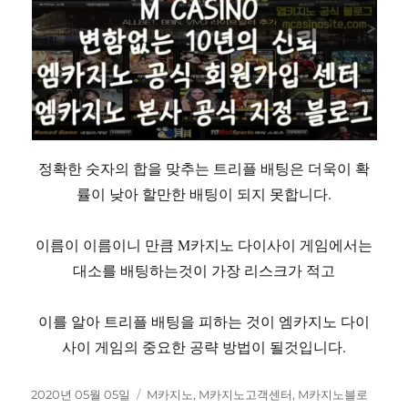
정확한 숫자의 합을 맞추는 트리플 배팅은 더욱이 확
률이 낮아 할만한 배팅이 되지 못합니다.
이름이 이름이니 만큼 M카지노 다이사이 게임에서는
대소를 배팅하는것이 가장 리스크가 적고
이를 알아 트리플 배팅을 피하는 것이 엠카지노 다이
사이 게임의 중요한 공략 방법이 될것입니다.
작
카
2020년 05월 05일
M카지노
,
M카지노고객센터
,
M카지노블로