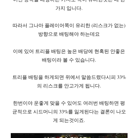
가지 입니다.
따라서 그나마 플레이어쪽이 유리한 (리스크가 없는)
방향으로 배팅해야 하는데요
이에 있어 트리플 배팅은 높은 배당에 현혹된 안좋은
배팅이라 볼 수 있습니다.
트리플 배팅을 하게되면 위에서 말씀드렸다시피 33%
의 리스크를 안고가게 됩니다.
한번이야 운좋게 맞을 수 있어도 여러번 배팅하면 평
균적으로 시드머니의 33%를 잃게된다는 결론이 나오
게 되는것이죠.