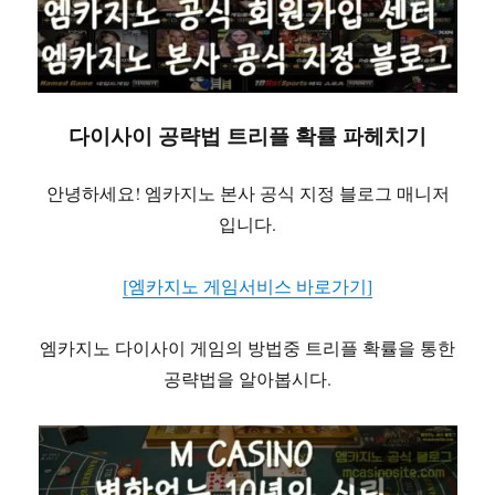
다이사이 공략법 트리플 확률 파헤치기
안녕하세요! 엠카지노 본사 공식 지정 블로그 매니저
입니다.
[엠카지노 게임서비스 바로가기]
엠카지노 다이사이 게임의 방법중 트리플 확률을 통한
공략법을 알아봅시다.