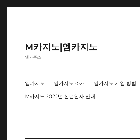
M카지노|엠카지노
엠카주소
엠카지노
엠카지노 소개
엠카지노 게임 방법
M카지노 2022년 신년인사 안내