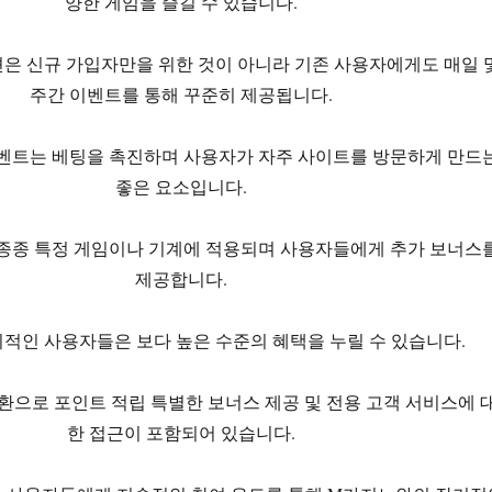
양한 게임을 즐길 수 있습니다.
은 신규 가입자만을 위한 것이 아니라 기존 사용자에게도 매일 
주간 이벤트를 통해 꾸준히 제공됩니다.
벤트는 베팅을 촉진하며 사용자가 자주 사이트를 방문하게 만드
좋은 요소입니다.
종종 특정 게임이나 기계에 적용되며 사용자들에게 추가 보너스
제공합니다.
적인 사용자들은 보다 높은 수준의 혜택을 누릴 수 있습니다.
환으로 포인트 적립 특별한 보너스 제공 및 전용 고객 서비스에 
한 접근이 포함되어 있습니다.