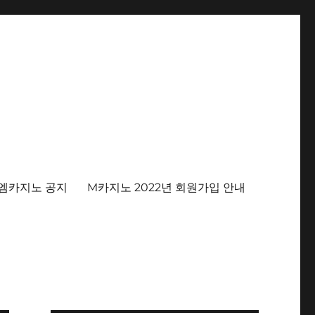
엠카지노 공지
M카지노 2022년 회원가입 안내