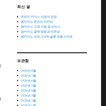
최신 글
온라인 카지노 산업의 성장
엠카지노 온라인 바카라
엠카지노 고객 지원 및 서비스
엠카지노 결제 방법과 안전성
엠카지노 프라그마틱 슬롯 정품 사이트
보관함
키
2026년 8월
2026년 7월
2026년 6월
2026년 5월
2026년 4월
2026년 3월
다
2026년 2월
2026년 1월