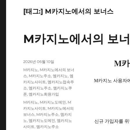
[태그:]
M카지노에서의 보너스
M카지노에서의 보
M카
작
2026년 06월 10일
성
카
M카지노
,
M카지노에서의 보너
일
테
스
,
M카지노주소
,
엠카지노
,
엠
자
M카지노 사용자에
고
카지노사이트
,
엠카지노접속주
리
소
,
엠카지노주소
,
엠카지노쿠
폰
,
엠카지노회원가입
태
M카지노
,
M카지노도메인
,
M
그
카지노사이트
,
M카지노에서의
보너스
,
M카지노주소
,
엠카지
신규 가입자를 위
노
,
엠카지노도메인
,
엠카지노
사이트
,
엠카지노주소