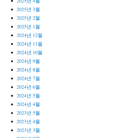
2025년 4월
2025년 3월
2025년 2월
2025년 1월
2024년 12월
2024년 11월
2024년 10월
2024년 9월
2024년 8월
2024년 7월
2024년 6월
2024년 5월
2024년 4월
2023년 5월
2023년 4월
2023년 3월