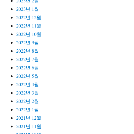
2023년 2월
2023년 1월
2022년 12월
2022년 11월
2022년 10월
2022년 9월
2022년 8월
2022년 7월
2022년 6월
2022년 5월
2022년 4월
2022년 3월
2022년 2월
2022년 1월
2021년 12월
2021년 11월