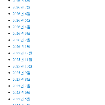
2026년 8월
2026년 7월
2026년 6월
2026년 5월
2026년 4월
2026년 3월
2026년 2월
2026년 1월
2025년 12월
2025년 11월
2025년 10월
2025년 9월
2025년 8월
2025년 7월
2025년 6월
2025년 5월