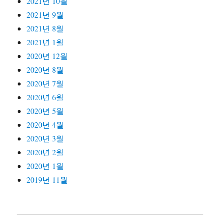
2021년 10월
2021년 9월
2021년 8월
2021년 1월
2020년 12월
2020년 8월
2020년 7월
2020년 6월
2020년 5월
2020년 4월
2020년 3월
2020년 2월
2020년 1월
2019년 11월