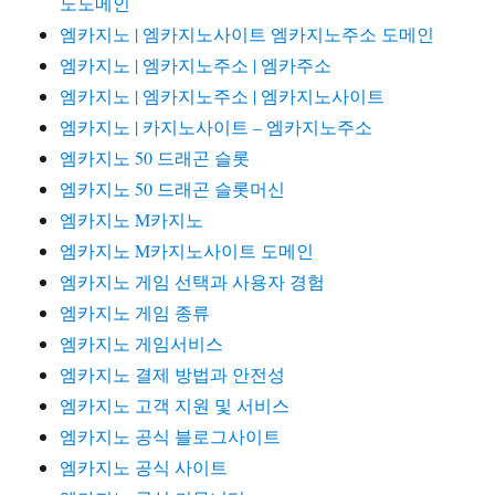
노도메인
엠카지노 | 엠카지노사이트 엠카지노주소 도메인
엠카지노 | 엠카지노주소 | 엠카주소
엠카지노 | 엠카지노주소 | 엠카지노사이트
엠카지노 | 카지노사이트 – 엠카지노주소
엠카지노 50 드래곤 슬롯
엠카지노 50 드래곤 슬롯머신
엠카지노 M카지노
엠카지노 M카지노사이트 도메인
엠카지노 게임 선택과 사용자 경험
엠카지노 게임 종류
엠카지노 게임서비스
엠카지노 결제 방법과 안전성
엠카지노 고객 지원 및 서비스
엠카지노 공식 블로그사이트
엠카지노 공식 사이트