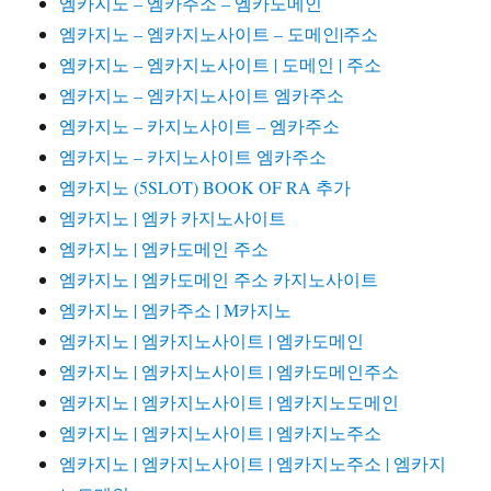
엠카지노 – 엠카주소 – 엠카도메인
엠카지노 – 엠카지노사이트 – 도메인|주소
엠카지노 – 엠카지노사이트 | 도메인 | 주소
엠카지노 – 엠카지노사이트 엠카주소
엠카지노 – 카지노사이트 – 엠카주소
엠카지노 – 카지노사이트 엠카주소
엠카지노 (5SLOT) BOOK OF RA 추가
엠카지노 | 엠카 카지노사이트
엠카지노 | 엠카도메인 주소
엠카지노 | 엠카도메인 주소 카지노사이트
엠카지노 | 엠카주소 | M카지노
엠카지노 | 엠카지노사이트 | 엠카도메인
엠카지노 | 엠카지노사이트 | 엠카도메인주소
엠카지노 | 엠카지노사이트 | 엠카지노도메인
엠카지노 | 엠카지노사이트 | 엠카지노주소
엠카지노 | 엠카지노사이트 | 엠카지노주소 | 엠카지