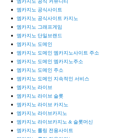
엠카지노 공식 커뮤니티
엠카지노 공식사이트
엠카지노 공식사이트 카지노
엠카지노 그래프게임
엠카지노 단일브랜드
엠카지노 도메인
엠카지노 도메인 엠카지노사이트 주소
엠카지노 도메인 엠카지노주소
엠카지노 도메인 주소
엠카지노 도메인 지속적인 서비스
엠카지노 라이브
엠카지노 라이브 슬롯
엠카지노 라이브 카지노
엠카지노 라이브카지노
엠카지노 라이브카지노 & 슬롯머신
엠카지노 롤링 전용사이트