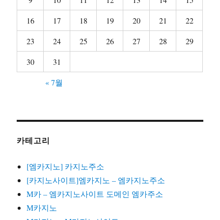
16
17
18
19
20
21
22
23
24
25
26
27
28
29
30
31
« 7월
카테고리
[엠카지노] 카지노주소
[카지노사이트]엠카지노 – 엠카지노주소
M카 – 엠카지노사이트 도메인 엠카주소
M카지노