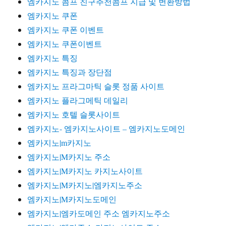
엠카지노 콤프 친구추천콤프 지급 및 변환방법
엠카지노 쿠폰
엠카지노 쿠폰 이벤트
엠카지노 쿠폰이벤트
엠카지노 특징
엠카지노 특징과 장단점
엠카지노 프라그마틱 슬롯 정품 사이트
엠카지노 플라그메틱 데일리
엠카지노 호텔 슬롯사이트
엠카지노- 엠카지노사이트 – 엠카지노도메인
엠카지노|m카지노
엠카지노|M카지노 주소
엠카지노|M카지노 카지노사이트
엠카지노|M카지노|엠카지노주소
엠카지노|M카지노도메인
엠카지노|엠카도메인 주소 엠카지노주소