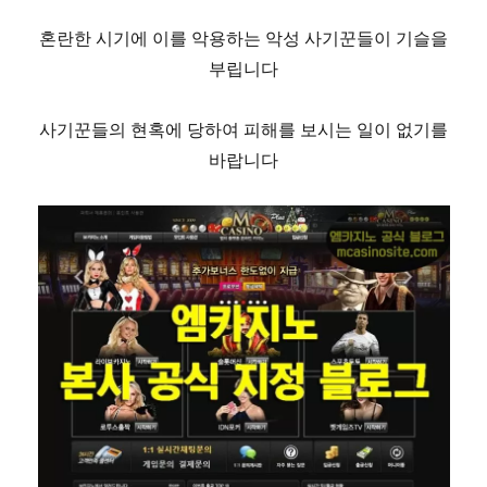
혼란한 시기에 이를 악용하는 악성 사기꾼들이 기슬을
부립니다
사기꾼들의 현혹에 당하여 피해를 보시는 일이 없기를
바랍니다