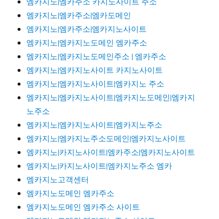
엠카지노|엠카주소 카지노사이트 주소
엠카지노|엠카주소|엠카도메인
엠카지노|엠카주소|엠카지노사이트
엠카지노|엠카지노도메인 엠카주소
엠카지노|엠카지노도메인주소 | 엠카주소
엠카지노|엠카지노사이트 카지노사이트
엠카지노|엠카지노사이트|엠카지노 주소
엠카지노|엠카지노사이트|엠카지노도메인|엠카지
노주소
엠카지노|엠카지노사이트|엠카지노주소
엠카지노|엠카지노주소도메인|엠카지노사이트
엠카지노|카지노사이트|엠카주소|엠카지노사이트
엠카지노|카지노사이트|엠카지노주소 엠카
엠카지노고객센터
엠카지노도메인 엠카주소
엠카지노도메인 엠카주소 사이트