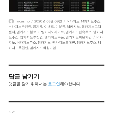
글
작
카
mcasino
2020년 03월 09일
M카지노
,
M카지노주소
,
쓴
성
테
M카지노추천인
,
공지 및 이벤트
,
미분류
,
엠카지노
,
엠카지노고객
이
일
고
센터
,
엠카지노블로그
,
엠카지노사이트
,
엠카지노접속주소
,
엠카지
자
리
태
노주소
,
엠카지노추천인
,
엠카지노쿠폰
,
엠카지노회원가입
M카
그
지노
,
M카지노주소
,
엠카지노
,
엠카지노도메인
,
엠카지노주소
,
엠
카지노추천인
,
엠카지노회원가입
답글 남기기
댓글을 달기 위해서는
로그인
해야합니다.
글
이전