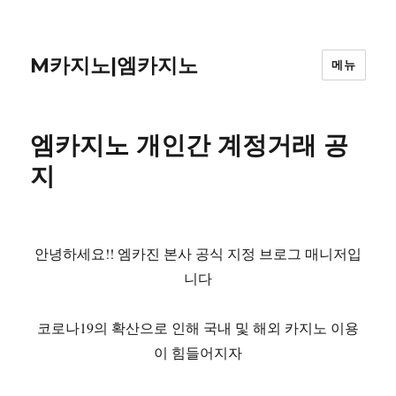
M카지노|엠카지노
메뉴
엠카지노 개인간 계정거래 공
지
안녕하세요!! 엠카진 본사 공식 지정 브로그 매니저입
니다
코로나19의 확산으로 인해 국내 및 해외 카지노 이용
이 힘들어지자