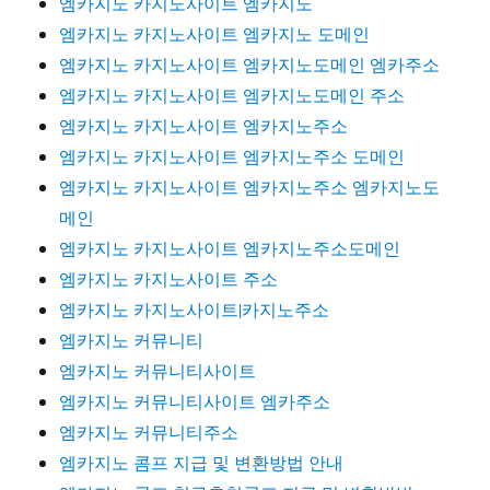
엠카지노 카지노사이트 엠카지노
엠카지노 카지노사이트 엠카지노 도메인
엠카지노 카지노사이트 엠카지노도메인 엠카주소
엠카지노 카지노사이트 엠카지노도메인 주소
엠카지노 카지노사이트 엠카지노주소
엠카지노 카지노사이트 엠카지노주소 도메인
엠카지노 카지노사이트 엠카지노주소 엠카지노도
메인
엠카지노 카지노사이트 엠카지노주소도메인
엠카지노 카지노사이트 주소
엠카지노 카지노사이트|카지노주소
엠카지노 커뮤니티
엠카지노 커뮤니티사이트
엠카지노 커뮤니티사이트 엠카주소
엠카지노 커뮤니티주소
엠카지노 콤프 지급 및 변환방법 안내