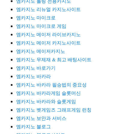
엠카지노 롤링 전용카지노
엠카지노 리뉴얼 카지노사이트
엠카지노 마이크로
엠카지노 마이크로 게임
엠카지노 메이저 라이브카지노
엠카지노 메이저 카지노사이트
엠카지노 메이저카지노
엠카지노 무제재 & 최고 배팅사이트
엠카지노 바로가기
엠카지노 바카라
엠카지노 바카라 필승법의 중요성
엠카지노 바카라게임 슬롯머신
엠카지노 바카라와 슬롯게임
엠카지노 벳게임즈 그래프게임 런칭
엠카지노 보안과 서비스
엠카지노 블로그