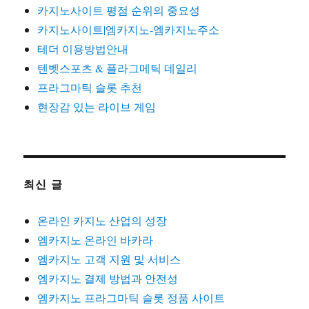
카지노사이트 평점 순위의 중요성
카지노사이트|엠카지노-엠카지노주소
테더 이용방법안내
텐벳스포츠 & 플라그메틱 데일리
프라그마틱 슬롯 추천
현장감 있는 라이브 게임
최신 글
온라인 카지노 산업의 성장
엠카지노 온라인 바카라
엠카지노 고객 지원 및 서비스
엠카지노 결제 방법과 안전성
엠카지노 프라그마틱 슬롯 정품 사이트