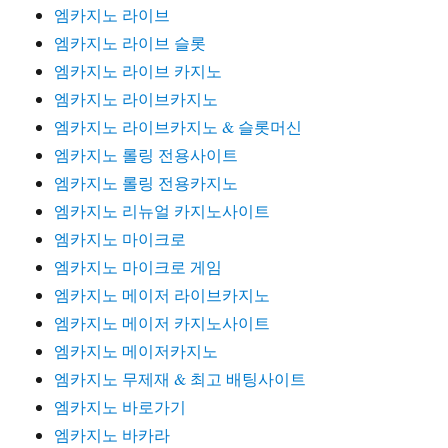
엠카지노 라이브
엠카지노 라이브 슬롯
엠카지노 라이브 카지노
엠카지노 라이브카지노
엠카지노 라이브카지노 & 슬롯머신
엠카지노 롤링 전용사이트
엠카지노 롤링 전용카지노
엠카지노 리뉴얼 카지노사이트
엠카지노 마이크로
엠카지노 마이크로 게임
엠카지노 메이저 라이브카지노
엠카지노 메이저 카지노사이트
엠카지노 메이저카지노
엠카지노 무제재 & 최고 배팅사이트
엠카지노 바로가기
엠카지노 바카라