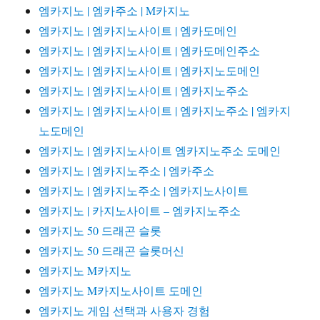
엠카지노 | 엠카주소 | M카지노
엠카지노 | 엠카지노사이트 | 엠카도메인
엠카지노 | 엠카지노사이트 | 엠카도메인주소
엠카지노 | 엠카지노사이트 | 엠카지노도메인
엠카지노 | 엠카지노사이트 | 엠카지노주소
엠카지노 | 엠카지노사이트 | 엠카지노주소 | 엠카지
노도메인
엠카지노 | 엠카지노사이트 엠카지노주소 도메인
엠카지노 | 엠카지노주소 | 엠카주소
엠카지노 | 엠카지노주소 | 엠카지노사이트
엠카지노 | 카지노사이트 – 엠카지노주소
엠카지노 50 드래곤 슬롯
엠카지노 50 드래곤 슬롯머신
엠카지노 M카지노
엠카지노 M카지노사이트 도메인
엠카지노 게임 선택과 사용자 경험