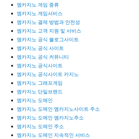
엠카지노 게임 종류
엠카지노 게임서비스
엠카지노 결제 방법과 안전성
엠카지노 고객 지원 및 서비스
엠카지노 공식 블로그사이트
엠카지노 공식 사이트
엠카지노 공식 커뮤니티
엠카지노 공식사이트
엠카지노 공식사이트 카지노
엠카지노 그래프게임
엠카지노 단일브랜드
엠카지노 도메인
엠카지노 도메인 엠카지노사이트 주소
엠카지노 도메인 엠카지노주소
엠카지노 도메인 주소
엠카지노 도메인 지속적인 서비스