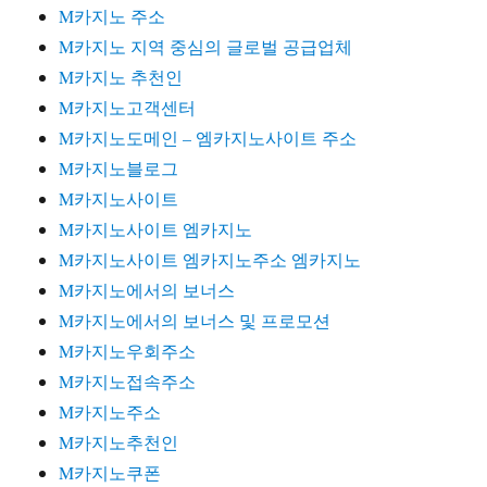
M카지노 주소
M카지노 지역 중심의 글로벌 공급업체
M카지노 추천인
M카지노고객센터
M카지노도메인 – 엠카지노사이트 주소
M카지노블로그
M카지노사이트
M카지노사이트 엠카지노
M카지노사이트 엠카지노주소 엠카지노
M카지노에서의 보너스
M카지노에서의 보너스 및 프로모션
M카지노우회주소
M카지노접속주소
M카지노주소
M카지노추천인
M카지노쿠폰