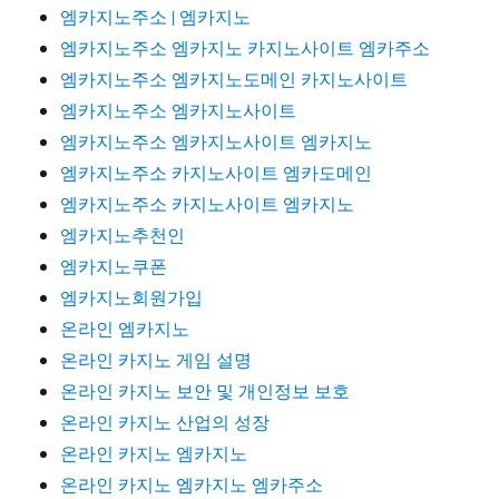
엠카지노주소 | 엠카지노
엠카지노주소 엠카지노 카지노사이트 엠카주소
엠카지노주소 엠카지노도메인 카지노사이트
엠카지노주소 엠카지노사이트
엠카지노주소 엠카지노사이트 엠카지노
엠카지노주소 카지노사이트 엠카도메인
엠카지노주소 카지노사이트 엠카지노
엠카지노추천인
엠카지노쿠폰
엠카지노회원가입
온라인 엠카지노
온라인 카지노 게임 설명
온라인 카지노 보안 및 개인정보 보호
온라인 카지노 산업의 성장
온라인 카지노 엠카지노
온라인 카지노 엠카지노 엠카주소