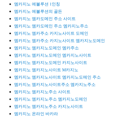
엠카지노 에볼루션 1인칭
엠카지노 에볼루션의 골든
엠카지노 엠카도메인 주소 사이트
엠카지노 엠카도메인 주소 엠카지노주소
엠카지노 엠카주소 카지노사이트 도메인
엠카지노 엠카주소 카지노사이트 엠카지노도메인
엠카지노 엠카지노도메인 엠카주소
엠카지노 엠카지노도메인 엠카지노사이트
엠카지노 엠카지노도메인 카지노사이트
엠카지노 엠카지노사이트 M카지노
엠카지노 엠카지노사이트 엠카지노도메인 주소
엠카지노 엠카지노사이트주소 엠카지노주소
엠카지노 엠카지노주소 사이트
엠카지노 엠카지노주소 엠카지노도메인
엠카지노 엠카지노주소 카지노사이트
엠카지노 온라인 바카라