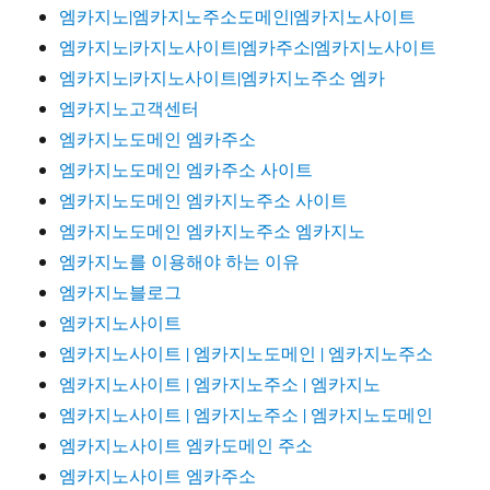
엠카지노|엠카지노주소도메인|엠카지노사이트
엠카지노|카지노사이트|엠카주소|엠카지노사이트
엠카지노|카지노사이트|엠카지노주소 엠카
엠카지노고객센터
엠카지노도메인 엠카주소
엠카지노도메인 엠카주소 사이트
엠카지노도메인 엠카지노주소 사이트
엠카지노도메인 엠카지노주소 엠카지노
엠카지노를 이용해야 하는 이유
엠카지노블로그
엠카지노사이트
엠카지노사이트 | 엠카지노도메인 | 엠카지노주소
엠카지노사이트 | 엠카지노주소 | 엠카지노
엠카지노사이트 | 엠카지노주소 | 엠카지노도메인
엠카지노사이트 엠카도메인 주소
엠카지노사이트 엠카주소