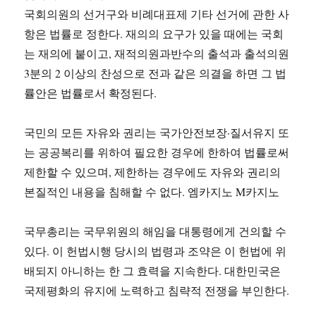
국회의원의 선거구와 비례대표제 기타 선거에 관한 사
항은 법률로 정한다. 재의의 요구가 있을 때에는 국회
는 재의에 붙이고, 재적의원과반수의 출석과 출석의원
3분의 2 이상의 찬성으로 전과 같은 의결을 하면 그 법
률안은 법률로서 확정된다.
국민의 모든 자유와 권리는 국가안전보장·질서유지 또
는 공공복리를 위하여 필요한 경우에 한하여 법률로써
제한할 수 있으며, 제한하는 경우에도 자유와 권리의
본질적인 내용을 침해할 수 없다. 엠카지노 M카지노
국무총리는 국무위원의 해임을 대통령에게 건의할 수
있다. 이 헌법시행 당시의 법령과 조약은 이 헌법에 위
배되지 아니하는 한 그 효력을 지속한다. 대한민국은
국제평화의 유지에 노력하고 침략적 전쟁을 부인한다.