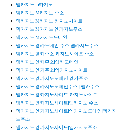
엠카지노|m카지노
엠카지노|M카지노 주소
엠카지노|M카지노 카지노사이트
엠카지노|M카지노|엠카지노주소
엠카지노|M카지노도메인
엠카지노|엠카도메인 주소 엠카지노주소
엠카지노|엠카주소 카지노사이트 주소
엠카지노|엠카주소|엠카도메인
엠카지노|엠카주소|엠카지노사이트
엠카지노|엠카지노도메인 엠카주소
엠카지노|엠카지노도메인주소 | 엠카주소
엠카지노|엠카지노사이트 카지노사이트
엠카지노|엠카지노사이트|엠카지노 주소
엠카지노|엠카지노사이트|엠카지노도메인|엠카지
노주소
엠카지노|엠카지노사이트|엠카지노주소