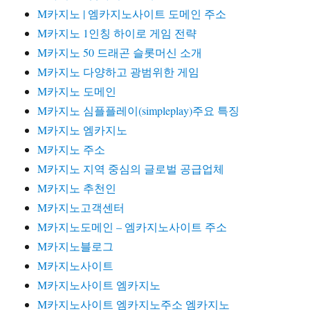
M카지노 | 엠카지노사이트 도메인 주소
M카지노 1인칭 하이로 게임 전략
M카지노 50 드래곤 슬롯머신 소개
M카지노 다양하고 광범위한 게임
M카지노 도메인
M카지노 심플플레이(simpleplay)주요 특징
M카지노 엠카지노
M카지노 주소
M카지노 지역 중심의 글로벌 공급업체
M카지노 추천인
M카지노고객센터
M카지노도메인 – 엠카지노사이트 주소
M카지노블로그
M카지노사이트
M카지노사이트 엠카지노
M카지노사이트 엠카지노주소 엠카지노