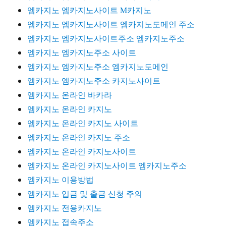
엠카지노 엠카지노사이트 M카지노
엠카지노 엠카지노사이트 엠카지노도메인 주소
엠카지노 엠카지노사이트주소 엠카지노주소
엠카지노 엠카지노주소 사이트
엠카지노 엠카지노주소 엠카지노도메인
엠카지노 엠카지노주소 카지노사이트
엠카지노 온라인 바카라
엠카지노 온라인 카지노
엠카지노 온라인 카지노 사이트
엠카지노 온라인 카지노 주소
엠카지노 온라인 카지노사이트
엠카지노 온라인 카지노사이트 엠카지노주소
엠카지노 이용방법
엠카지노 입금 및 출금 신청 주의
엠카지노 전용카지노
엠카지노 접속주소