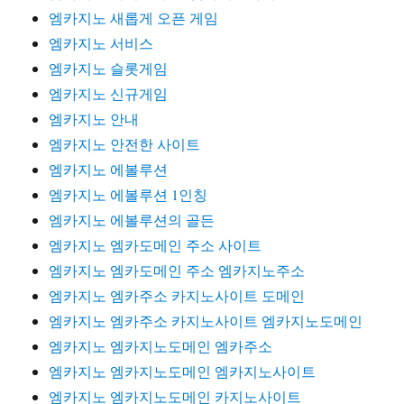
엠카지노 새롭게 오픈 게임
엠카지노 서비스
엠카지노 슬롯게임
엠카지노 신규게임
엠카지노 안내
엠카지노 안전한 사이트
엠카지노 에볼루션
엠카지노 에볼루션 1인칭
엠카지노 에볼루션의 골든
엠카지노 엠카도메인 주소 사이트
엠카지노 엠카도메인 주소 엠카지노주소
엠카지노 엠카주소 카지노사이트 도메인
엠카지노 엠카주소 카지노사이트 엠카지노도메인
엠카지노 엠카지노도메인 엠카주소
엠카지노 엠카지노도메인 엠카지노사이트
엠카지노 엠카지노도메인 카지노사이트