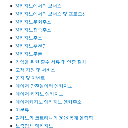
M카지노에서의 보너스
M카지노에서의 보너스 및 프로모션
M카지노우회주소
M카지노접속주소
M카지노주소
M카지노추천인
M카지노쿠폰
가입을 위한 필수 서류 및 인증 절차
고객 지원 및 서비스
공지 및 이벤트
메이저 안전놀이터 엠카지노
메이저 카지노 엠카지노
메이저카지노 엠카지노 엠카주소
미분류
밀라노와 코르티나의 2026 동계 올림픽
보증업체 엠카지노