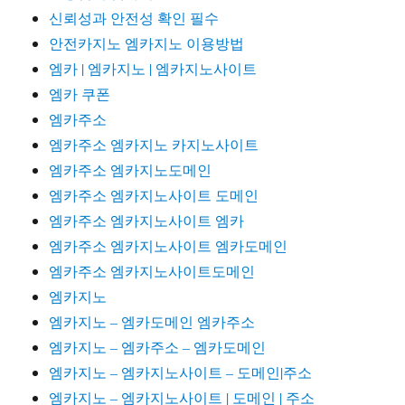
신뢰성과 안전성 확인 필수
안전카지노 엠카지노 이용방법
엠카 | 엠카지노 | 엠카지노사이트
엠카 쿠폰
엠카주소
엠카주소 엠카지노 카지노사이트
엠카주소 엠카지노도메인
엠카주소 엠카지노사이트 도메인
엠카주소 엠카지노사이트 엠카
엠카주소 엠카지노사이트 엠카도메인
엠카주소 엠카지노사이트도메인
엠카지노
엠카지노 – 엠카도메인 엠카주소
엠카지노 – 엠카주소 – 엠카도메인
엠카지노 – 엠카지노사이트 – 도메인|주소
엠카지노 – 엠카지노사이트 | 도메인 | 주소