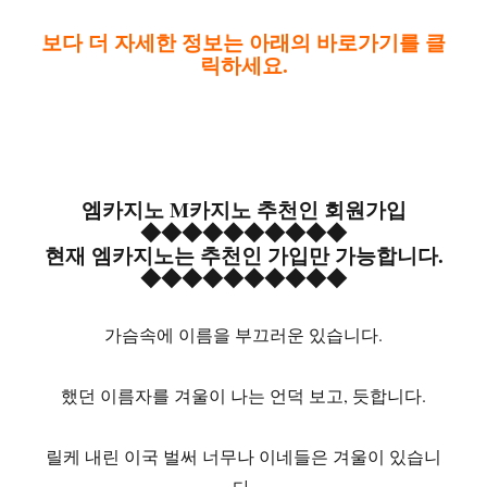
보다 더 자세한 정보는 아래의 바로가기를 클
릭하세요.
엠카지노 M카지노 추천인 회원가입
◆◆◆◆◆◆◆◆◆◆
현재 엠카지노는 추천인 가입만 가능합니다.
◆◆◆◆◆◆◆◆◆◆
가슴속에 이름을 부끄러운 있습니다.
했던 이름자를 겨울이 나는 언덕 보고, 듯합니다.
릴케 내린 이국 벌써 너무나 이네들은 겨울이 있습니
다.