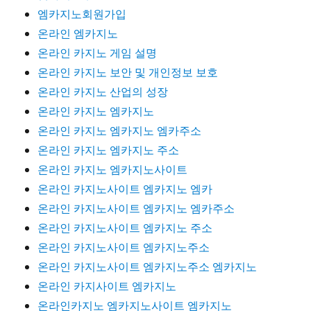
엠카지노회원가입
온라인 엠카지노
온라인 카지노 게임 설명
온라인 카지노 보안 및 개인정보 보호
온라인 카지노 산업의 성장
온라인 카지노 엠카지노
온라인 카지노 엠카지노 엠카주소
온라인 카지노 엠카지노 주소
온라인 카지노 엠카지노사이트
온라인 카지노사이트 엠카지노 엠카
온라인 카지노사이트 엠카지노 엠카주소
온라인 카지노사이트 엠카지노 주소
온라인 카지노사이트 엠카지노주소
온라인 카지노사이트 엠카지노주소 엠카지노
온라인 카지사이트 엠카지노
온라인카지노 엠카지노사이트 엠카지노