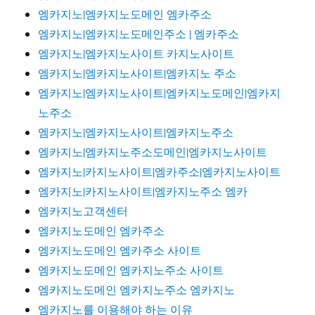
엠카지노|엠카지노도메인 엠카주소
엠카지노|엠카지노도메인주소 | 엠카주소
엠카지노|엠카지노사이트 카지노사이트
엠카지노|엠카지노사이트|엠카지노 주소
엠카지노|엠카지노사이트|엠카지노도메인|엠카지
노주소
엠카지노|엠카지노사이트|엠카지노주소
엠카지노|엠카지노주소도메인|엠카지노사이트
엠카지노|카지노사이트|엠카주소|엠카지노사이트
엠카지노|카지노사이트|엠카지노주소 엠카
엠카지노고객센터
엠카지노도메인 엠카주소
엠카지노도메인 엠카주소 사이트
엠카지노도메인 엠카지노주소 사이트
엠카지노도메인 엠카지노주소 엠카지노
엠카지노를 이용해야 하는 이유