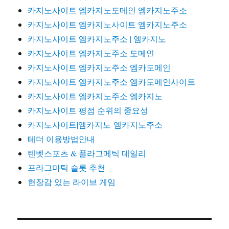
카지노사이트 엠카지노도메인 엠카지노주소
카지노사이트 엠카지노사이트 엠카지노주소
카지노사이트 엠카지노주소 | 엠카지노
카지노사이트 엠카지노주소 도메인
카지노사이트 엠카지노주소 엠카도메인
카지노사이트 엠카지노주소 엠카도메인사이트
카지노사이트 엠카지노주소 엠카지노
카지노사이트 평점 순위의 중요성
카지노사이트|엠카지노-엠카지노주소
테더 이용방법안내
텐벳스포츠 & 플라그메틱 데일리
프라그마틱 슬롯 추천
현장감 있는 라이브 게임