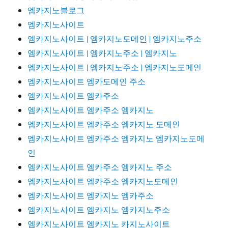
엠카지노블로그
엠카지노사이트
엠카지노사이트 | 엠카지노도메인 | 엠카지노주소
엠카지노사이트 | 엠카지노주소 | 엠카지노
엠카지노사이트 | 엠카지노주소 | 엠카지노도메인
엠카지노사이트 엠카도메인 주소
엠카지노사이트 엠카주소
엠카지노사이트 엠카주소 엠카지노
엠카지노사이트 엠카주소 엠카지노 도메인
엠카지노사이트 엠카주소 엠카지노 엠카지노도메
인
엠카지노사이트 엠카주소 엠카지노 주소
엠카지노사이트 엠카주소 엠카지노도메인
엠카지노사이트 엠카지노 엠카주소
엠카지노사이트 엠카지노 엠카지노주소
엠카지노사이트 엠카지노 카지노사이트