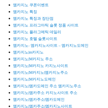
엠카지노 쿠폰이벤트
엠카지노 특징
엠카지노 특징과 장단점
엠카지노 프라그마틱 슬롯 정품 사이트
엠카지노 플라그메틱 데일리
엠카지노 호텔 슬롯사이트
엠카지노- 엠카지노사이트 – 엠카지노도메인
엠카지노|m카지노
엠카지노|M카지노 주소
엠카지노|M카지노 카지노사이트
엠카지노|M카지노|엠카지노주소
엠카지노|M카지노도메인
엠카지노|엠카도메인 주소 엠카지노주소
엠카지노|엠카주소 카지노사이트 주소
엠카지노|엠카주소|엠카도메인
엠카지노|엠카주소|엠카지노사이트