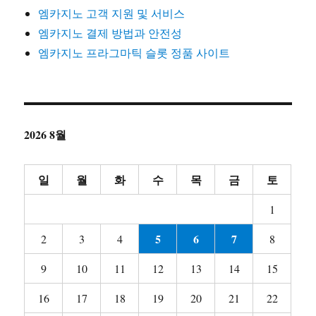
엠카지노 고객 지원 및 서비스
엠카지노 결제 방법과 안전성
엠카지노 프라그마틱 슬롯 정품 사이트
2026 8월
일
월
화
수
목
금
토
1
5
6
7
2
3
4
8
9
10
11
12
13
14
15
16
17
18
19
20
21
22