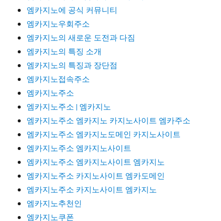
엠카지노에 공식 커뮤니티
엠카지노우회주소
엠카지노의 새로운 도전과 다짐
엠카지노의 특징 소개
엠카지노의 특징과 장단점
엠카지노접속주소
엠카지노주소
엠카지노주소 | 엠카지노
엠카지노주소 엠카지노 카지노사이트 엠카주소
엠카지노주소 엠카지노도메인 카지노사이트
엠카지노주소 엠카지노사이트
엠카지노주소 엠카지노사이트 엠카지노
엠카지노주소 카지노사이트 엠카도메인
엠카지노주소 카지노사이트 엠카지노
엠카지노추천인
엠카지노쿠폰