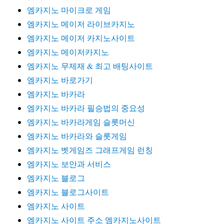
엠카지노 마이크로 게임
엠카지노 메이저 라이브카지노
엠카지노 메이저 카지노사이트
엠카지노 메이저카지노
엠카지노 무제재 & 최고 배팅사이트
엠카지노 바로가기
엠카지노 바카라
엠카지노 바카라 필승법의 중요성
엠카지노 바카라게임 슬롯머신
엠카지노 바카라와 슬롯게임
엠카지노 벳게임즈 그래프게임 런칭
엠카지노 보안과 서비스
엠카지노 블로그
엠카지노 블로그사이트
엠카지노 사이트
엠카지노 사이트 주소 엠카지노사이트