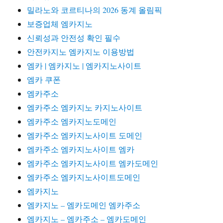
밀라노와 코르티나의 2026 동계 올림픽
보증업체 엠카지노
신뢰성과 안전성 확인 필수
안전카지노 엠카지노 이용방법
엠카 | 엠카지노 | 엠카지노사이트
엠카 쿠폰
엠카주소
엠카주소 엠카지노 카지노사이트
엠카주소 엠카지노도메인
엠카주소 엠카지노사이트 도메인
엠카주소 엠카지노사이트 엠카
엠카주소 엠카지노사이트 엠카도메인
엠카주소 엠카지노사이트도메인
엠카지노
엠카지노 – 엠카도메인 엠카주소
엠카지노 – 엠카주소 – 엠카도메인