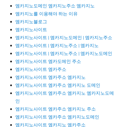
엠카지노도메인 엠카지노주소 엠카지노
엠카지노를 이용해야 하는 이유
엠카지노블로그
엠카지노사이트
엠카지노사이트 | 엠카지노도메인 | 엠카지노주소
엠카지노사이트 | 엠카지노주소 | 엠카지노
엠카지노사이트 | 엠카지노주소 | 엠카지노도메인
엠카지노사이트 엠카도메인 주소
엠카지노사이트 엠카주소
엠카지노사이트 엠카주소 엠카지노
엠카지노사이트 엠카주소 엠카지노 도메인
엠카지노사이트 엠카주소 엠카지노 엠카지노도메
인
엠카지노사이트 엠카주소 엠카지노 주소
엠카지노사이트 엠카주소 엠카지노도메인
엠카지노사이트 엠카지노 엠카주소