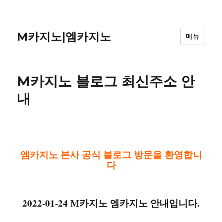
M카지노|엠카지노
메뉴
M카지노 블로그 최신주소 안
내
엠카지노 본사 공식 블로그 방문을 환영합니
다
2022-01-24 M카지노 엠카지노 안내입니다.