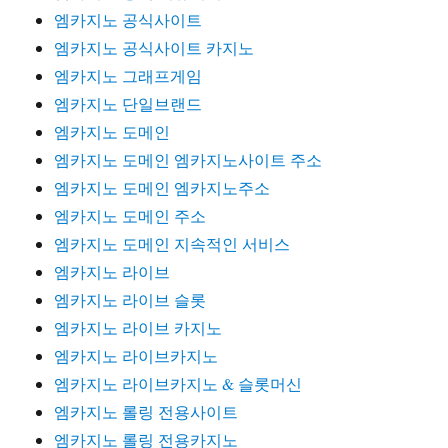
엠카지노 공식사이트
엠카지노 공식사이트 카지노
엠카지노 그래프게임
엠카지노 단일브랜드
엠카지노 도메인
엠카지노 도메인 엠카지노사이트 주소
엠카지노 도메인 엠카지노주소
엠카지노 도메인 주소
엠카지노 도메인 지속적인 서비스
엠카지노 라이브
엠카지노 라이브 슬롯
엠카지노 라이브 카지노
엠카지노 라이브카지노
엠카지노 라이브카지노 & 슬롯머신
엠카지노 롤링 전용사이트
엠카지노 롤링 전용카지노