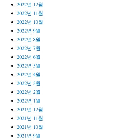
2022년 12월
2022년 11월
2022년 10월
2022년 9월
2022년 8월
2022년 7월
2022년 6월
2022년 5월
2022년 4월
2022년 3월
2022년 2월
2022년 1월
2021년 12월
2021년 11월
2021년 10월
2021년 9월