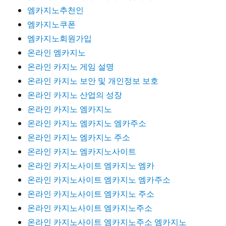
엠카지노추천인
엠카지노쿠폰
엠카지노회원가입
온라인 엠카지노
온라인 카지노 게임 설명
온라인 카지노 보안 및 개인정보 보호
온라인 카지노 산업의 성장
온라인 카지노 엠카지노
온라인 카지노 엠카지노 엠카주소
온라인 카지노 엠카지노 주소
온라인 카지노 엠카지노사이트
온라인 카지노사이트 엠카지노 엠카
온라인 카지노사이트 엠카지노 엠카주소
온라인 카지노사이트 엠카지노 주소
온라인 카지노사이트 엠카지노주소
온라인 카지노사이트 엠카지노주소 엠카지노