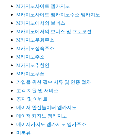
M카지노사이트 엠카지노
M카지노사이트 엠카지노주소 엠카지노
M카지노에서의 보너스
M카지노에서의 보너스 및 프로모션
M카지노우회주소
M카지노접속주소
M카지노주소
M카지노추천인
M카지노쿠폰
가입을 위한 필수 서류 및 인증 절차
고객 지원 및 서비스
공지 및 이벤트
메이저 안전놀이터 엠카지노
메이저 카지노 엠카지노
메이저카지노 엠카지노 엠카주소
미분류