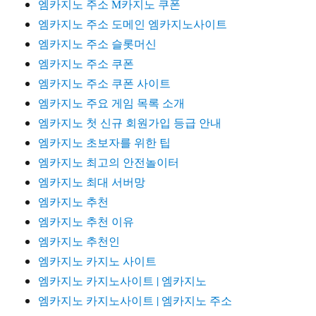
엠카지노 주소 M카지노 쿠폰
엠카지노 주소 도메인 엠카지노사이트
엠카지노 주소 슬롯머신
엠카지노 주소 쿠폰
엠카지노 주소 쿠폰 사이트
엠카지노 주요 게임 목록 소개
엠카지노 첫 신규 회원가입 등급 안내
엠카지노 초보자를 위한 팁
엠카지노 최고의 안전놀이터
엠카지노 최대 서버망
엠카지노 추천
엠카지노 추천 이유
엠카지노 추천인
엠카지노 카지노 사이트
엠카지노 카지노사이트 | 엠카지노
엠카지노 카지노사이트 | 엠카지노 주소