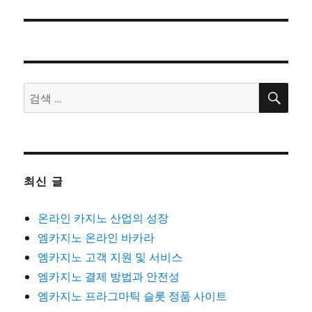
음
션
글:
검
검
색
색:
최신 글
온라인 카지노 산업의 성장
엠카지노 온라인 바카라
엠카지노 고객 지원 및 서비스
엠카지노 결제 방법과 안전성
엠카지노 프라그마틱 슬롯 정품 사이트