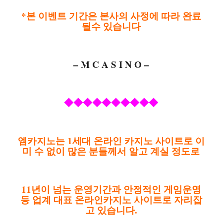
*본 이벤트 기간은 본사의 사정에 따라 완료
될수 있습니다
– M C A S I N O –
◆◆◆◆◆◆◆◆◆◆
엠카지노는 1세대 온라인 카지노 사이트로 이
미 수 없이 많은 분들께서 알고 계실 정도로
11년이 넘는 운영기간과 안정적인 게임운영
등 업계 대표 온라인카지노 사이트로 자리잡
고 있습니다.