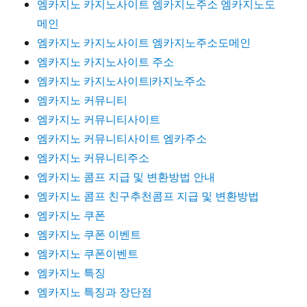
엠카지노 카지노사이트 엠카지노주소 엠카지노도
메인
엠카지노 카지노사이트 엠카지노주소도메인
엠카지노 카지노사이트 주소
엠카지노 카지노사이트|카지노주소
엠카지노 커뮤니티
엠카지노 커뮤니티사이트
엠카지노 커뮤니티사이트 엠카주소
엠카지노 커뮤니티주소
엠카지노 콤프 지급 및 변환방법 안내
엠카지노 콤프 친구추천콤프 지급 및 변환방법
엠카지노 쿠폰
엠카지노 쿠폰 이벤트
엠카지노 쿠폰이벤트
엠카지노 특징
엠카지노 특징과 장단점