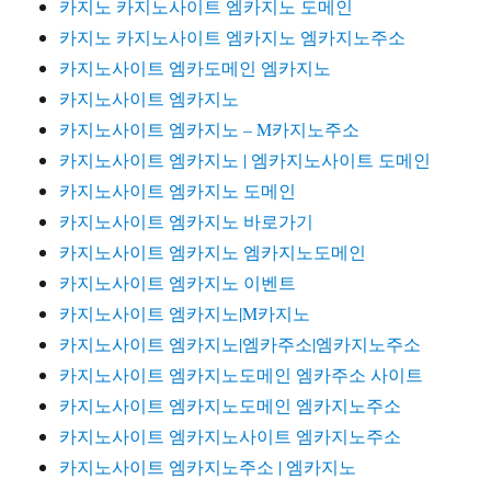
카지노 카지노사이트 엠카지노 도메인
카지노 카지노사이트 엠카지노 엠카지노주소
카지노사이트 엠카도메인 엠카지노
카지노사이트 엠카지노
카지노사이트 엠카지노 – M카지노주소
카지노사이트 엠카지노 | 엠카지노사이트 도메인
카지노사이트 엠카지노 도메인
카지노사이트 엠카지노 바로가기
카지노사이트 엠카지노 엠카지노도메인
카지노사이트 엠카지노 이벤트
카지노사이트 엠카지노|M카지노
카지노사이트 엠카지노|엠카주소|엠카지노주소
카지노사이트 엠카지노도메인 엠카주소 사이트
카지노사이트 엠카지노도메인 엠카지노주소
카지노사이트 엠카지노사이트 엠카지노주소
카지노사이트 엠카지노주소 | 엠카지노