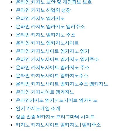
온라인 카지노 보안 및 개인정보 보호
온라인 카지노 산업의 성장
온라인 카지노 엠카지노
온라인 카지노 엠카지노 엠카주소
온라인 카지노 엠카지노 주소
온라인 카지노 엠카지노사이트
온라인 카지노사이트 엠카지노 엠카
온라인 카지노사이트 엠카지노 엠카주소
온라인 카지노사이트 엠카지노 주소
온라인 카지노사이트 엠카지노주소
온라인 카지노사이트 엠카지노주소 엠카지노
온라인 카지사이트 엠카지노
온라인카지노 엠카지노사이트 엠카지노
인기 카지노게임 소개
정품 인증 M카지노 프라그마틱 사이트
카지노 카지노사이트 엠카지노 | 엠카주소